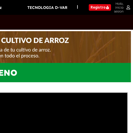
Hola,
|
z
TECNOLOGIA D-VAR
inicia
Registro
sesion
RENO