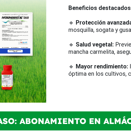
Beneficios destacados
🔹
Protección avanzad
mosquilla, sogata y gus
🔹
Salud vegetal:
Previe
mancha carmelita, asegu
🔹
Mayor rendimiento:
I
óptima en los cultivos, 
PASO: ABONAMIENTO EN ALMÁ